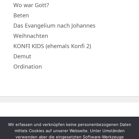
Wo war Gott?
Beten
Das Evangelium nach Johannes
Weihnachten
KONFI KIDS (ehemals Konfi 2)
Demut
Ordination
Wir erfassen und verknüpfen keine personenbezogenen Daten
© 2022 – Evangelische Muttergemeinde
mittels Cookies auf unserer Webseite. Unter Umständen
A.B. Neukematen |
Impressum
|
verwenden aber die eingesetzten Software-Werkzeuge