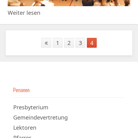
Weiter lesen
1
2
3
4
Personen
Presbyterium
Gemeindevertretung
Lektoren
Pfarrer