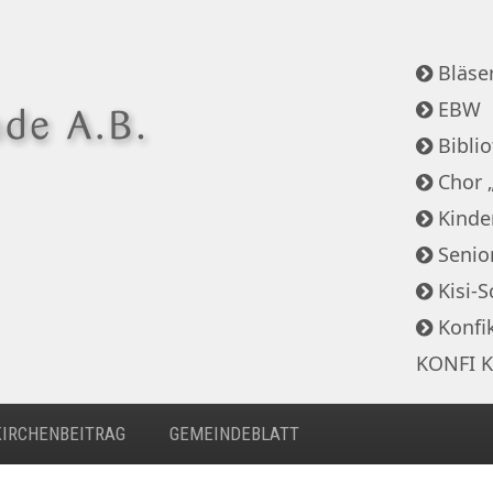
Bläser
EBW
Bibli
Chor 
Kinde
Senio
Kisi-S
Konfi
KONFI K
KIRCHENBEITRAG
GEMEINDEBLATT