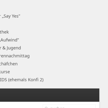
 „Say Yes“
othek
„Aufwind“
r & Jugend
rennachmittag
chäfchen
kurse
IDS (ehemals Konfi 2)