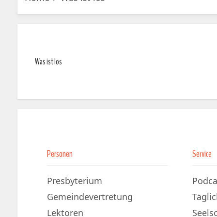
Was ist los
Personen
Service
Presbyterium
Podca
Gemeindevertretung
Tägli
Lektoren
Seels