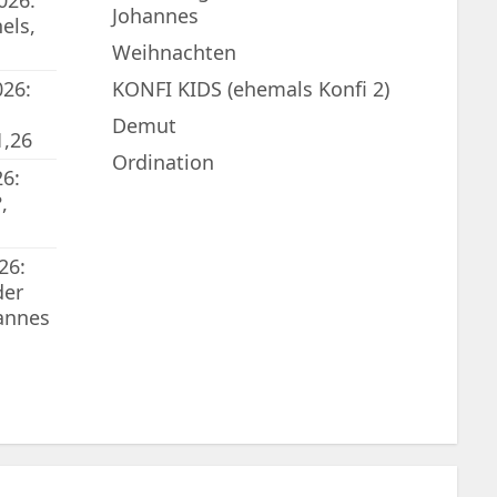
026:
Johannes
els,
Weihnachten
026:
KONFI KIDS (ehemals Konfi 2)
Demut
1,26
Ordination
6:
,
26:
der
annes