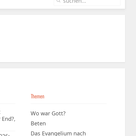
Themen
t
Wo war Gott?
 End?,
Beten
Das Evangelium nach