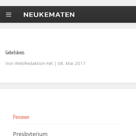
Gebetskreis
Von
WebRedaktion-NK
| 08. Mai 2017
Personen
Presbyterium