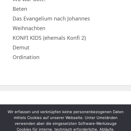
Beten
Das Evangelium nach Johannes
Weihnachten
KONFI KIDS (ehemals Konfi 2)
Demut
Ordination
Wir erfassen und verknüpfen keine personenbezogenen Daten
© 2022 – Evangelische Muttergemeinde
mittels Cookies auf unserer Webseite. Unter Umständen
A.B. Neukematen |
Impressum
|
verwenden aber die eingesetzten Software-Werkzeuge
Cookies für interne, technisch erforderliche, Abläufe.
Datenschutzerklärung
|
Login