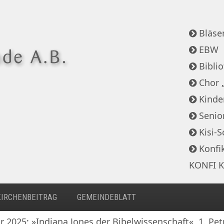
Bläser
EBW
Bibli
Chor 
Kinde
Senio
Kisi-S
Konfi
KONFI K
KIRCHENBEITRAG
GEMEINDEBLATT
r 2025: »Indiana Jones der Bibelwissenschaft«, 1. Pet