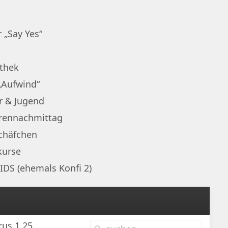
 „Say Yes“
othek
„Aufwind“
r & Jugend
rennachmittag
chäfchen
kurse
IDS (ehemals Konfi 2)
rus 1,25