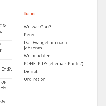
Themen
26:
Wo war Gott?
,
Beten
Das Evangelium nach
6:
Johannes
r
Weihnachten
t
KONFI KIDS (ehemals Konfi 2)
 End?,
Demut
Ordination
026:
els,
026: