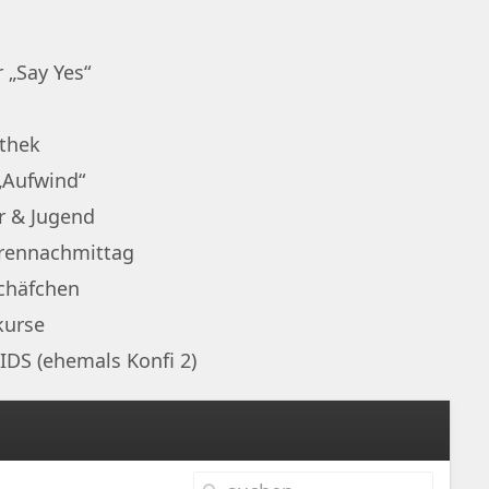
 „Say Yes“
othek
„Aufwind“
r & Jugend
rennachmittag
chäfchen
kurse
IDS (ehemals Konfi 2)