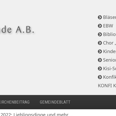
Bläser
EBW
Bibli
Chor 
Kinde
Senio
Kisi-S
Konfi
KONFI K
KIRCHENBEITRAG
GEMEINDEBLATT
r 2022: Lieblingsdinge und mehr …