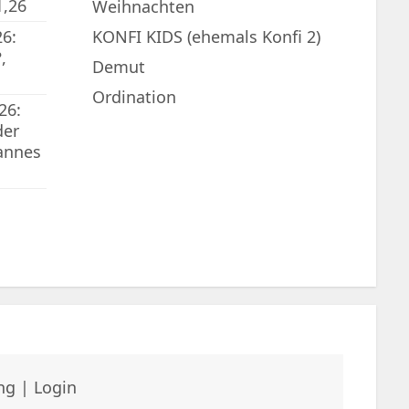
1,26
Weihnachten
6:
KONFI KIDS (ehemals Konfi 2)
,
Demut
Ordination
26:
der
annes
ng
|
Login