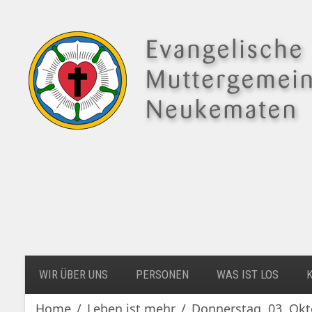
WIR ÜBER UNS
PERSONEN
WAS IST LOS
Home
Leben ist mehr
Donnerstag, 03. Okto