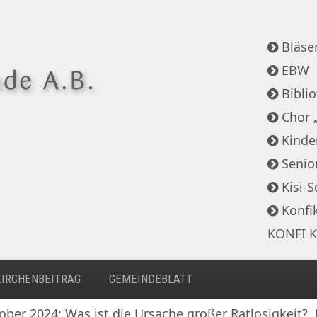
Bläser
EBW
Bibli
Chor 
Kinde
Senio
Kisi-S
Konfi
KONFI K
KIRCHENBEITRAG
GEMEINDEBLATT
ber 2024: Was ist die Ursache großer Ratlosigkeit?, 