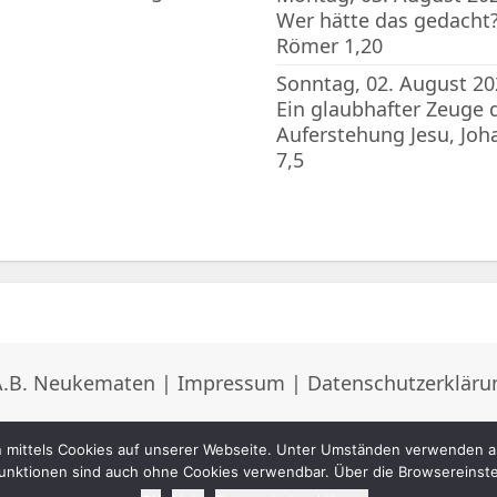
Wer hätte das gedacht?
Römer 1,20
Sonntag, 02. August 20
Ein glaubhafter Zeuge 
Auferstehung Jesu, Joh
7,5
A.B. Neukematen |
Impressum
|
Datenschutzerkläru
mittels Cookies auf unserer Webseite. Unter Umständen verwenden ab
 Funktionen sind auch ohne Cookies verwendbar. Über die Browsereinstel