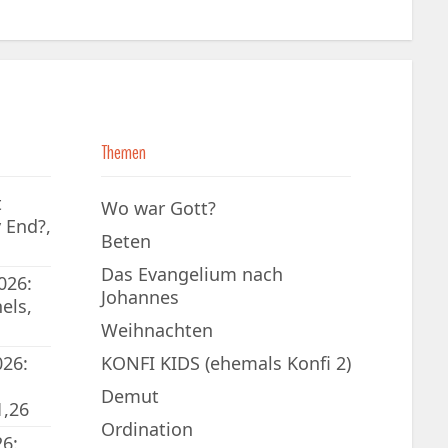
Themen
t
Wo war Gott?
 End?,
Beten
Das Evangelium nach
026:
Johannes
els,
Weihnachten
026:
KONFI KIDS (ehemals Konfi 2)
Demut
1,26
Ordination
6: