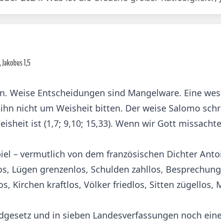
 Jakobus 1,5
. Weise Entscheidungen sind Mangelware. Eine wese
d ihn nicht um Weisheit bitten. Der weise Salomo sch
sheit ist (1,7; 9,10; 15,33). Wenn wir Gott missacht
iel – vermutlich von dem französischen Dichter Ant
s, Lügen grenzenlos, Schulden zahllos, Besprechunge
los, Kirchen kraftlos, Völker friedlos, Sitten zügell
gesetz und in sieben Landesverfassungen noch einen 