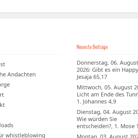
Neueste Beiträge
Donnerstag, 06. Augus
st
2026: Gibt es ein Happy
che Andachten
Jesaja 65,17
orge
Mittwoch, 05. August 2
Licht am Ende des Tunn
rt
1. Johannes 4,9
kt
Dienstag, 04. August 2
Wie würden Sie
loads
entscheiden?, 1. Mose 
für whistleblowing
Montag, 03. August 202