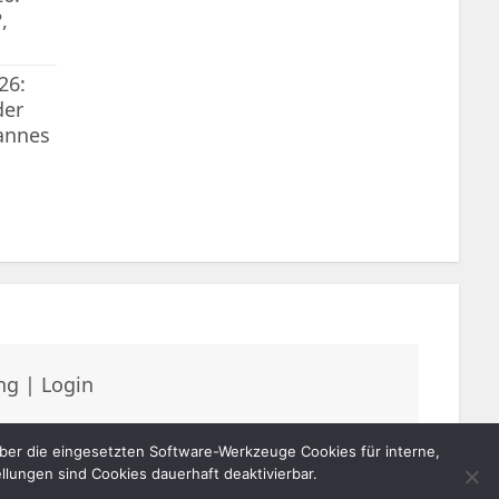
,
26:
der
annes
ng
|
Login
er die eingesetzten Software-Werkzeuge Cookies für interne,
lungen sind Cookies dauerhaft deaktivierbar.