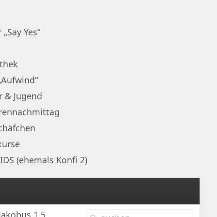
 „Say Yes“
othek
„Aufwind“
r & Jugend
rennachmittag
chäfchen
kurse
IDS (ehemals Konfi 2)
Jakobus 1,5