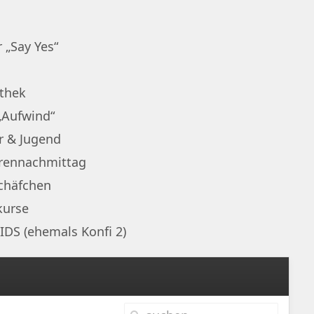
 „Say Yes“
othek
„Aufwind“
r & Jugend
rennachmittag
chäfchen
kurse
IDS (ehemals Konfi 2)
1