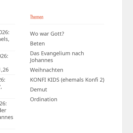
Themen
026:
Wo war Gott?
els,
Beten
Das Evangelium nach
026:
Johannes
1,26
Weihnachten
6:
KONFI KIDS (ehemals Konfi 2)
,
Demut
Ordination
26:
der
annes