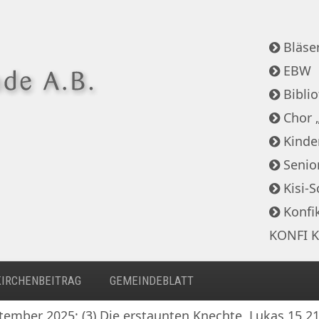
Bläser
EBW
Bibli
Chor 
Kinde
Senio
Kisi-S
Konfi
KONFI K
KIRCHENBEITRAG
GEMEINDEBLATT
tember 2025: (3) Die erstaunten Knechte, Lukas 15,2