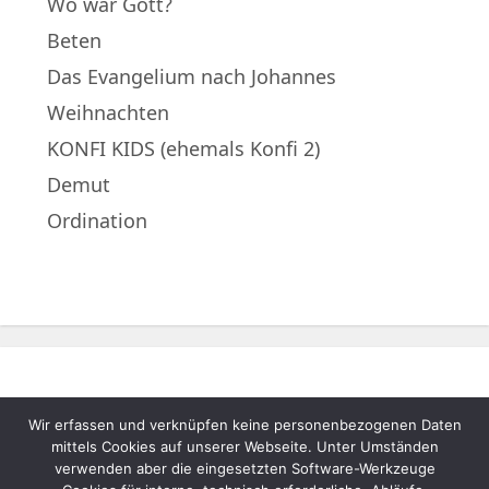
Wo war Gott?
Beten
Das Evangelium nach Johannes
Weihnachten
KONFI KIDS (ehemals Konfi 2)
Demut
Ordination
Wir erfassen und verknüpfen keine personenbezogenen Daten
© 2022 – Evangelische Muttergemeinde
mittels Cookies auf unserer Webseite. Unter Umständen
A.B. Neukematen |
Impressum
|
verwenden aber die eingesetzten Software-Werkzeuge