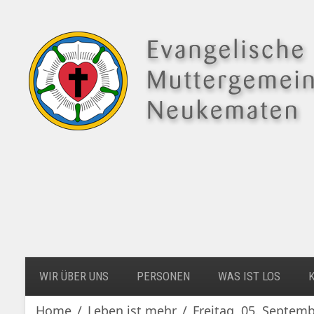
WIR ÜBER UNS
PERSONEN
WAS IST LOS
Home
Leben ist mehr
Freitag, 05. Septemb