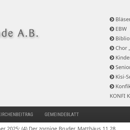
Bläser
EBW
Bibli
Chor 
Kinde
Senio
Kisi-S
Konfi
KONFI K
KIRCHENBEITRAG
GEMEINDEBLATT
er 2025: (4) Der zornige Bruder, Matthäus 11,28