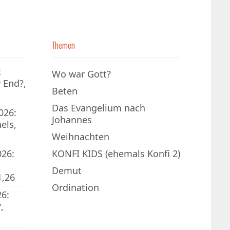
Themen
t
Wo war Gott?
 End?,
Beten
Das Evangelium nach
026:
Johannes
els,
Weihnachten
026:
KONFI KIDS (ehemals Konfi 2)
Demut
1,26
Ordination
6:
,