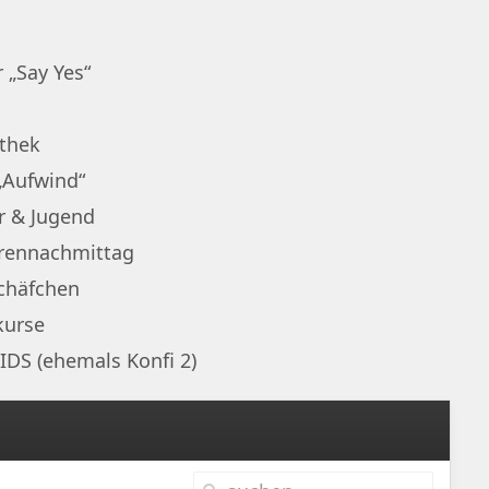
 „Say Yes“
othek
„Aufwind“
r & Jugend
rennachmittag
chäfchen
kurse
IDS (ehemals Konfi 2)