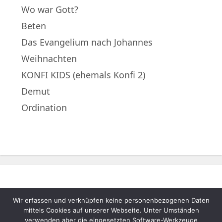
Wo war Gott?
Beten
Das Evangelium nach Johannes
Weihnachten
KONFI KIDS (ehemals Konfi 2)
Demut
Ordination
Wir erfassen und verknüpfen keine personenbezogenen Daten
© 2022 – Evangelische Muttergemeinde
mittels Cookies auf unserer Webseite. Unter Umständen
A.B. Neukematen |
Impressum
|
verwenden aber die eingesetzten Software-Werkzeuge