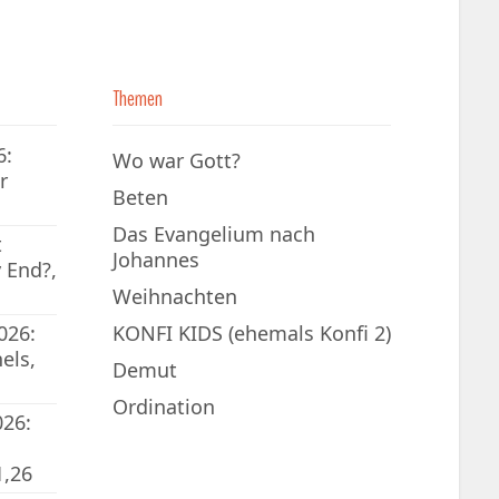
Themen
6:
Wo war Gott?
r
Beten
Das Evangelium nach
t
Johannes
 End?,
Weihnachten
026:
KONFI KIDS (ehemals Konfi 2)
els,
Demut
Ordination
026:
1,26