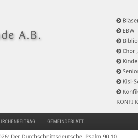
Bläser
EBW
Bibli
Chor 
Kinde
Senio
Kisi-S
Konfi
KONFI K
KIRCHENBEITRAG
GEMEINDEBLATT
2026: Der Durchschnittsdeutsche, Psalm 90,10