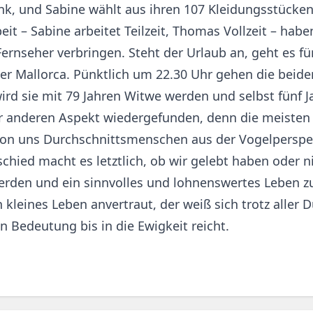
rank, und Sabine wählt aus ihren 107 Kleidungsstüc
it – Sabine arbeitet Teilzeit, Thomas Vollzeit – haben
ernseher verbringen. Steht der Urlaub an, geht es fü
er Mallorca. Pünktlich um 22.30 Uhr gehen die beiden
rd sie mit 79 Jahren Witwe werden und selbst fünf J
r anderen Aspekt wiedergefunden, denn die meisten v
 uns Durchschnittsmenschen aus der Vogelperspekti
chied macht es letztlich, ob wir gelebt haben oder 
n und ein sinnvolles und lohnenswertes Leben zu fü
leines Leben anvertraut, der weiß sich trotz aller Du
n Bedeutung bis in die Ewigkeit reicht.