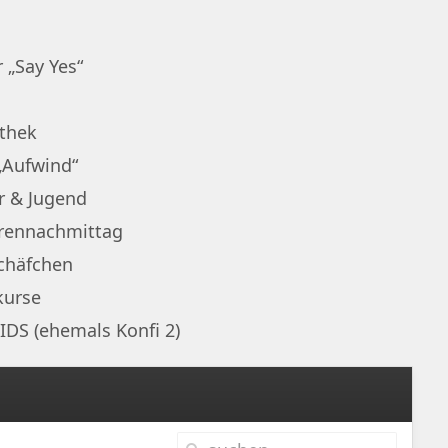
 „Say Yes“
othek
„Aufwind“
r & Jugend
rennachmittag
chäfchen
kurse
IDS (ehemals Konfi 2)