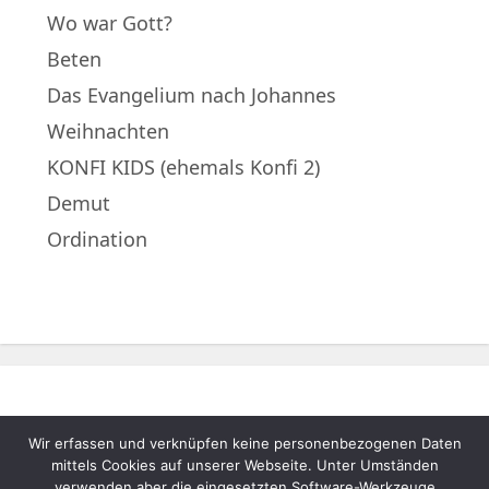
Wo war Gott?
Beten
Das Evangelium nach Johannes
Weihnachten
KONFI KIDS (ehemals Konfi 2)
Demut
Ordination
Wir erfassen und verknüpfen keine personenbezogenen Daten
© 2022 – Evangelische Muttergemeinde
mittels Cookies auf unserer Webseite. Unter Umständen
verwenden aber die eingesetzten Software-Werkzeuge