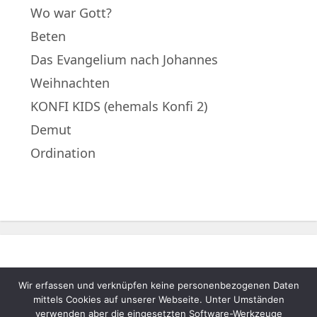
Wo war Gott?
Beten
Das Evangelium nach Johannes
Weihnachten
KONFI KIDS (ehemals Konfi 2)
Demut
Ordination
Wir erfassen und verknüpfen keine personenbezogenen Daten
© 2022 – Evangelische Muttergemeinde
mittels Cookies auf unserer Webseite. Unter Umständen
A.B. Neukematen |
Impressum
|
verwenden aber die eingesetzten Software-Werkzeuge