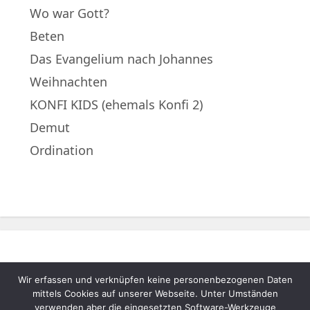
Wo war Gott?
Beten
Das Evangelium nach Johannes
Weihnachten
KONFI KIDS (ehemals Konfi 2)
Demut
Ordination
Wir erfassen und verknüpfen keine personenbezogenen Daten
© 2022 – Evangelische Muttergemeinde
mittels Cookies auf unserer Webseite. Unter Umständen
A.B. Neukematen |
Impressum
|
verwenden aber die eingesetzten Software-Werkzeuge