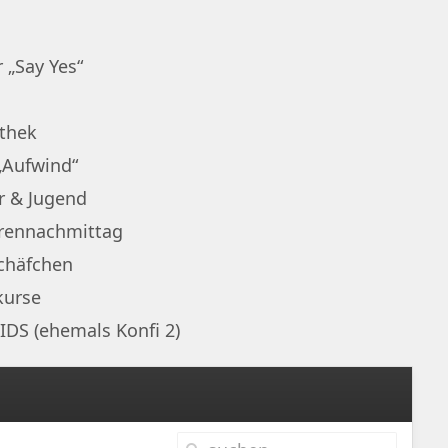
 „Say Yes“
othek
„Aufwind“
r & Jugend
rennachmittag
chäfchen
kurse
IDS (ehemals Konfi 2)