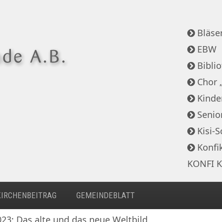
Bläser
EBW
Bibli
Chor 
Kinde
Senio
Kisi-S
Konfi
KONFI K
KIRCHENBEITRAG
GEMEINDEBLATT
023: Das alte und das neue Weltbild