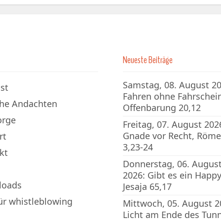
Neueste Beiträge
Samstag, 08. August 20
st
Fahren ohne Fahrschein
che Andachten
Offenbarung 20,12
orge
Freitag, 07. August 202
Gnade vor Recht, Röme
rt
3,23-24
kt
Donnerstag, 06. Augus
2026: Gibt es ein Happy
loads
Jesaja 65,17
für whistleblowing
Mittwoch, 05. August 2
Licht am Ende des Tunn