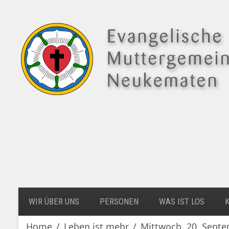
WIR ÜBER UNS
PERSONEN
WAS IST LOS
Home
Leben ist mehr
Mittwoch, 20. Septem