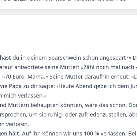
ld hast du in deinem Sparschwein schon angespart?« D
Darauf antwortete seine Mutter: »Zähl noch mal nach
r: »70 Euro, Mama.« Seine Mutter daraufhin erneut: »
wie Papa zu dir sagte: ›Heute Abend gebe ich dem J
h mich verlassen.«
 und Müttern behaupten könnten, wäre das schön. Do
sprochen, um sie ruhig- oder zufriedenzustellen, abe
n verloren.
gen hält. Auf ihn können wir uns 100 % verlassen. Bei 