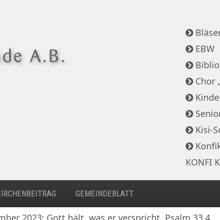
Bläser
EBW
Bibli
Chor 
Kinde
Senio
Kisi-S
Konfi
KONFI K
KIRCHENBEITRAG
GEMEINDEBLATT
ber 2023: Gott hält, was er verspricht, Psalm 33,4