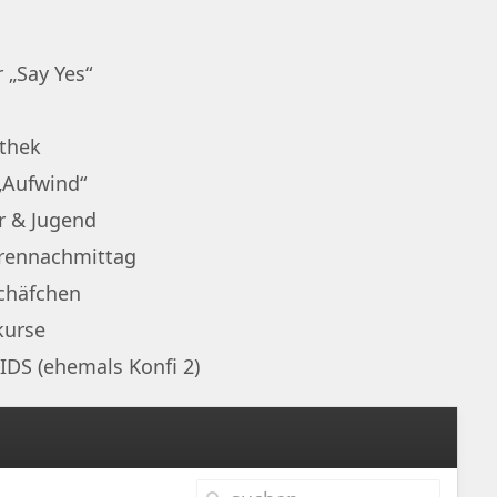
 „Say Yes“
othek
„Aufwind“
r & Jugend
rennachmittag
chäfchen
kurse
IDS (ehemals Konfi 2)