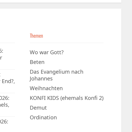
Themen
6:
Wo war Gott?
r
Beten
Das Evangelium nach
t
Johannes
 End?,
Weihnachten
026:
KONFI KIDS (ehemals Konfi 2)
els,
Demut
Ordination
026: