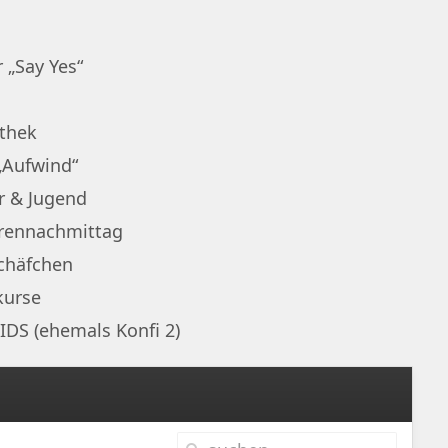
 „Say Yes“
othek
„Aufwind“
r & Jugend
rennachmittag
chäfchen
kurse
IDS (ehemals Konfi 2)