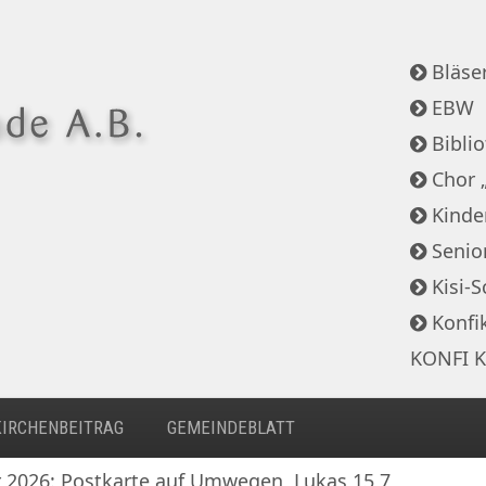
Bläser
EBW
Bibli
Chor 
Kinde
Senio
Kisi-S
Konfi
KONFI K
KIRCHENBEITRAG
GEMEINDEBLATT
r 2026: Postkarte auf Umwegen, Lukas 15,7