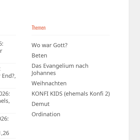
Themen
6:
Wo war Gott?
r
Beten
Das Evangelium nach
t
Johannes
 End?,
Weihnachten
026:
KONFI KIDS (ehemals Konfi 2)
els,
Demut
Ordination
026:
1,26