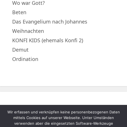
Wo war Gott?
Beten
Das Evangelium nach Johannes
Weihnachten
KONFI KIDS (ehemals Konfi 2)
Demut
Ordination
Wir erfassen und verknüpfen keine personenbezogenen Daten
© 2022 – Evangelische Muttergemeinde
mittels Cookies auf unserer Webseite. Unter Umständen
A.B. Neukematen |
Impressum
|
verwenden aber die eingesetzten Software-Werkzeuge