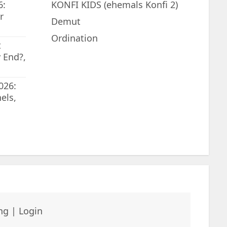
6:
KONFI KIDS (ehemals Konfi 2)
r
Demut
Ordination
t
 End?,
026:
els,
ng
|
Login