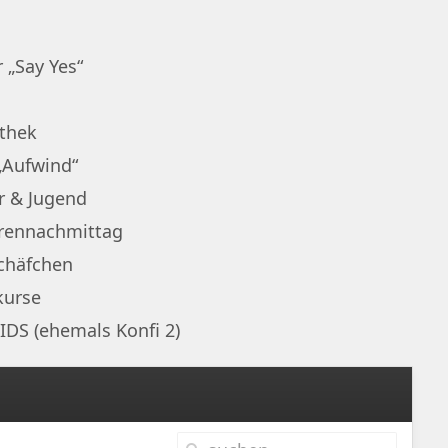
 „Say Yes“
othek
„Aufwind“
r & Jugend
rennachmittag
chäfchen
kurse
IDS (ehemals Konfi 2)