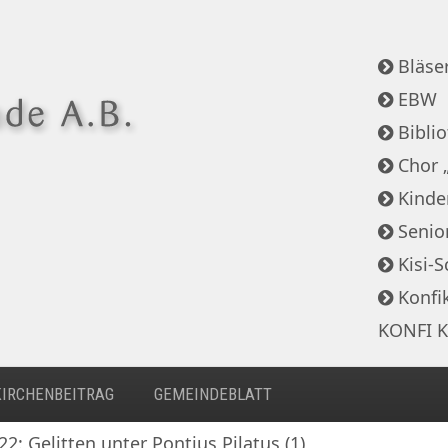
Bläser
EBW
Bibli
Chor 
Kinde
Senio
Kisi-S
Konfi
KONFI K
KIRCHENBEITRAG
GEMEINDEBLATT
22: Gelitten unter Pontius Pilatus (1)