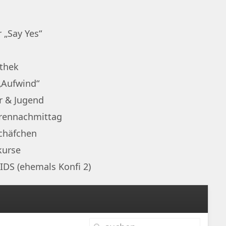
 „Say Yes“
othek
„Aufwind“
r & Jugend
rennachmittag
chäfchen
kurse
IDS (ehemals Konfi 2)