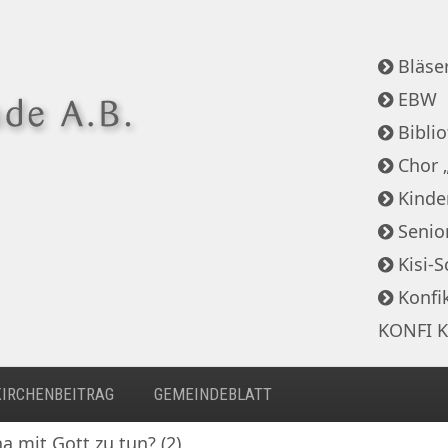
Bläser
EBW
Bibli
Chor 
Kinde
Senio
Kisi-S
Konfi
KONFI K
KIRCHENBEITRAG
GEMEINDEBLATT
a mit Gott zu tun? (2)