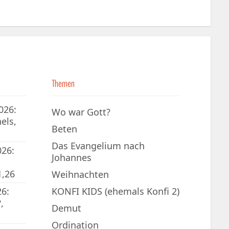
Themen
026:
Wo war Gott?
els,
Beten
Das Evangelium nach
026:
Johannes
1,26
Weihnachten
6:
KONFI KIDS (ehemals Konfi 2)
,
Demut
Ordination