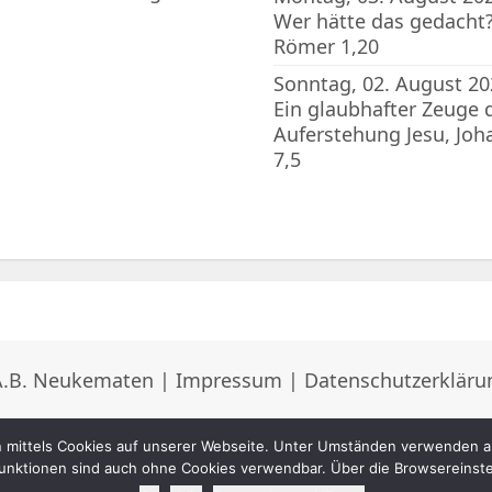
Wer hätte das gedacht?
Römer 1,20
Sonntag, 02. August 20
Ein glaubhafter Zeuge 
Auferstehung Jesu, Joh
7,5
A.B. Neukematen |
Impressum
|
Datenschutzerkläru
mittels Cookies auf unserer Webseite. Unter Umständen verwenden ab
 Funktionen sind auch ohne Cookies verwendbar. Über die Browsereinstel