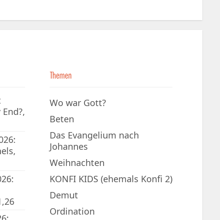
Themen
t
Wo war Gott?
 End?,
Beten
Das Evangelium nach
026:
Johannes
els,
Weihnachten
026:
KONFI KIDS (ehemals Konfi 2)
Demut
1,26
Ordination
6: