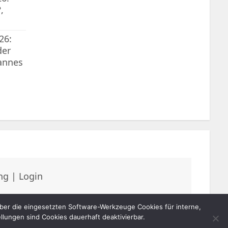
,
26:
der
annes
ng
|
Login
er die eingesetzten Software-Werkzeuge Cookies für interne,
lungen sind Cookies dauerhaft deaktivierbar.