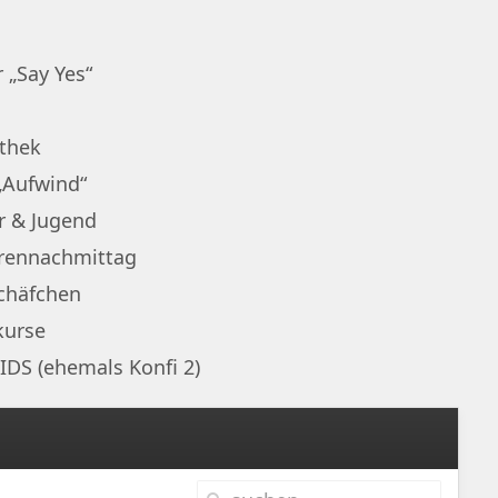
 „Say Yes“
othek
„Aufwind“
r & Jugend
rennachmittag
chäfchen
kurse
IDS (ehemals Konfi 2)