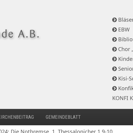
Bläser
EBW
Bibli
Chor 
Kinde
Senio
Kisi-S
Konfi
KONFI K
KIRCHENBEITRAG
GEMEINDEBLATT
024: Die Notbremse, 1. Thessalonicher 1,9-10