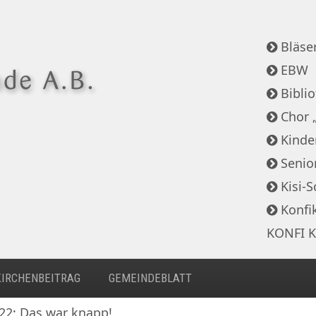
Bläser
EBW
Bibli
Chor 
Kinde
Senio
Kisi-S
Konfi
KONFI K
KIRCHENBEITRAG
GEMEINDEBLATT
022: Das war knapp!