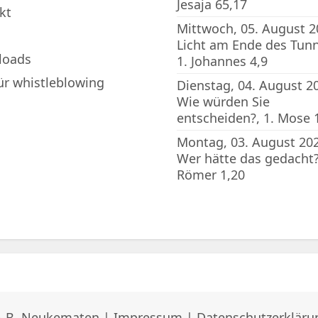
Jesaja 65,17
kt
Mittwoch, 05. August 2
Licht am Ende des Tunn
loads
1. Johannes 4,9
für whistleblowing
Dienstag, 04. August 2
Wie würden Sie
entscheiden?, 1. Mose 
Montag, 03. August 202
Wer hätte das gedacht?
Römer 1,20
A.B. Neukematen |
Impressum
|
Datenschutzerkläru