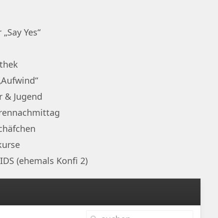
 „Say Yes“
othek
„Aufwind“
r & Jugend
rennachmittag
chäfchen
kurse
IDS (ehemals Konfi 2)