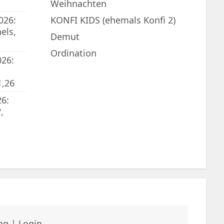
Weihnachten
026:
KONFI KIDS (ehemals Konfi 2)
els,
Demut
Ordination
026:
1,26
6:
,
ng
|
Login