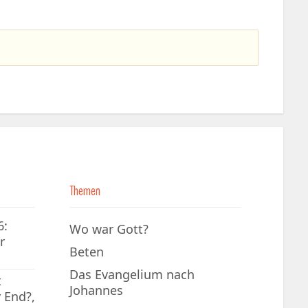
Themen
6:
Wo war Gott?
r
Beten
Das Evangelium nach
t
Johannes
 End?,