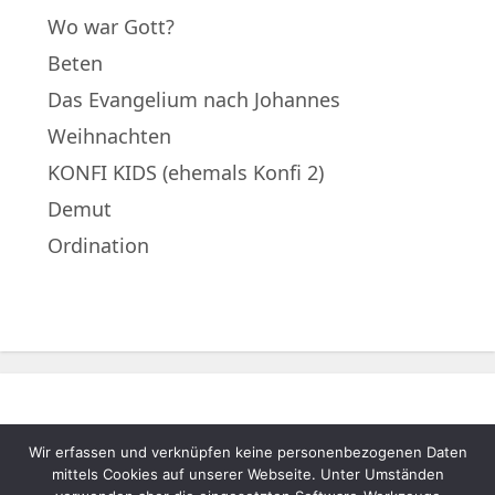
Wo war Gott?
Beten
Das Evangelium nach Johannes
Weihnachten
KONFI KIDS (ehemals Konfi 2)
Demut
Ordination
Wir erfassen und verknüpfen keine personenbezogenen Daten
© 2022 – Evangelische Muttergemeinde
mittels Cookies auf unserer Webseite. Unter Umständen