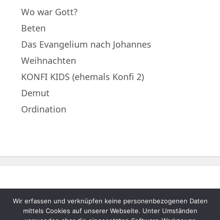
Wo war Gott?
Beten
Das Evangelium nach Johannes
Weihnachten
KONFI KIDS (ehemals Konfi 2)
Demut
Ordination
Wir erfassen und verknüpfen keine personenbezogenen Daten
© 2022 – Evangelische Muttergemeinde
mittels Cookies auf unserer Webseite. Unter Umständen