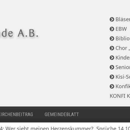
Bläser
EBW
Bibli
Chor 
Kinde
Senio
Kisi-S
Konfi
KONFI K
KIRCHENBEITRAG
GEMEINDEBLATT
024: Wer sieht meinen Herzenskummer?, Sprüche 14,1