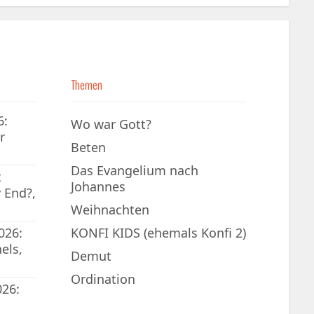
Themen
6:
Wo war Gott?
r
Beten
Das Evangelium nach
t
Johannes
 End?,
Weihnachten
026:
KONFI KIDS (ehemals Konfi 2)
els,
Demut
Ordination
026: