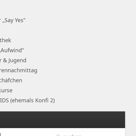
 „Say Yes“
othek
„Aufwind“
r & Jugend
rennachmittag
chäfchen
kurse
IDS (ehemals Konfi 2)
0