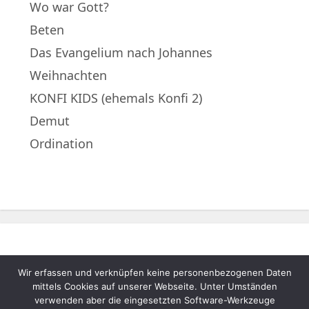
Wo war Gott?
Beten
Das Evangelium nach Johannes
Weihnachten
KONFI KIDS (ehemals Konfi 2)
Demut
Ordination
Wir erfassen und verknüpfen keine personenbezogenen Daten
© 2022 – Evangelische Muttergemeinde
mittels Cookies auf unserer Webseite. Unter Umständen
A.B. Neukematen |
Impressum
|
verwenden aber die eingesetzten Software-Werkzeuge