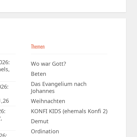
Themen
026:
Wo war Gott?
els,
Beten
Das Evangelium nach
026:
Johannes
1,26
Weihnachten
6:
KONFI KIDS (ehemals Konfi 2)
,
Demut
Ordination
26: