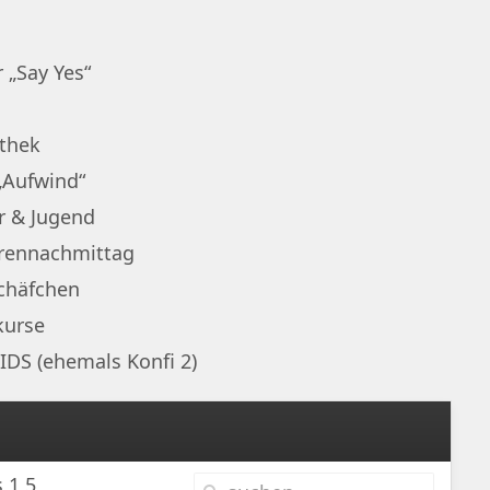
 „Say Yes“
othek
„Aufwind“
r & Jugend
rennachmittag
chäfchen
kurse
IDS (ehemals Konfi 2)
 1,5