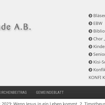
Bläser
EBW
Bibli
Chor 
Kinde
Senio
Kisi-S
Konfi
KONFI K
KIRCHENBEITRAG
GEMEINDEBLATT
 2023: Wenn Jesus in ein Leben kommt, 2. Timotheus