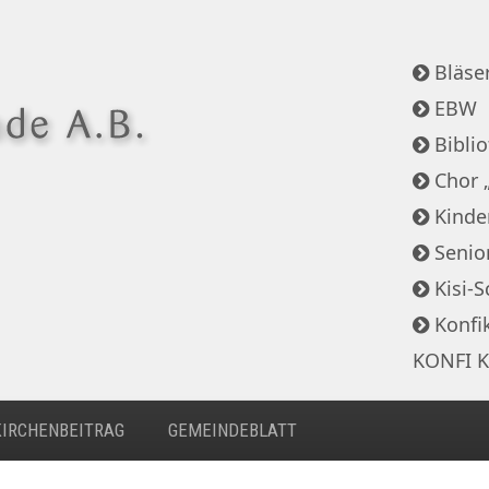
Bläser
EBW
Bibli
Chor 
Kinde
Senio
Kisi-S
Konfi
KONFI K
KIRCHENBEITRAG
GEMEINDEBLATT