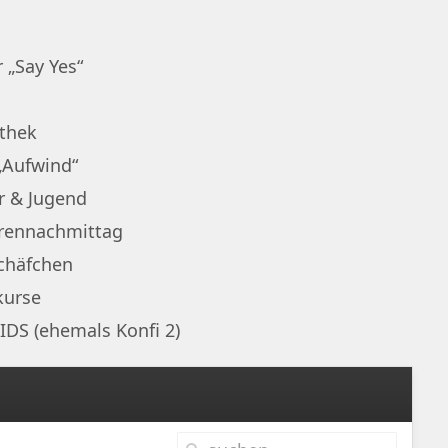
 „Say Yes“
othek
„Aufwind“
r & Jugend
rennachmittag
chäfchen
kurse
IDS (ehemals Konfi 2)