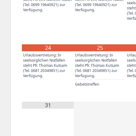
seels
(Tel. 0699 19640921) zur
(Tel. 0699 19640921) zur
steh
Verfügung.
Verfügung.
(Tel.
Verf
24
25
Urlaubsvertretung: In
Urlaubsvertretung: In
Urlau
seelsorglichen Notfällen
seelsorglichen Notfällen
seels
steht Pfr. Thomas Kutsam
steht Pfr. Thomas Kutsam
steh
(Tel. 0681 20349851) zur
(Tel. 0681 20349851) zur
(Tel.
Verfügung.
Verfügung.
Verf
Gebetstreffen
31