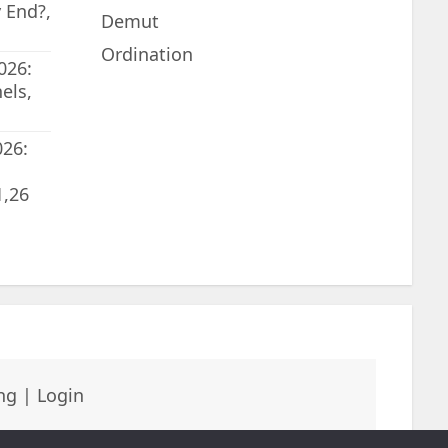
 End?,
Demut
Ordination
026:
els,
026:
1,26
ng
|
Login