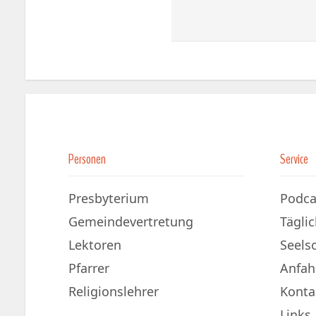
Personen
Service
Presbyterium
Podca
Gemeindevertretung
Tägli
Lektoren
Seels
Pfarrer
Anfah
Religionslehrer
Konta
Links