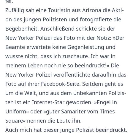
fel.
Zu­fäl­lig sah eine Tou­ris­tin aus Ari­zo­na die Ak­ti­
on des jun­gen Po­li­zis­ten und fo­to­gra­fier­te die
Be­ge­ben­heit. An­schlie­ßend schick­te sie der
New Yor­ker Po­li­zei das Foto mit der Notiz: »Der
Be­am­te er­war­te­te keine Ge­gen­leis­tung und
wuss­te nicht, dass ich zu­schau­te. Ich war in
mei­nem Leben noch nie so be­ein­druckt!« Die
New Yor­ker Po­li­zei ver­öf­fent­lich­te dar­auf­hin das
Foto auf ihrer Face­book-Sei­te. Seit­dem geht es
um die Welt, und aus dem un­be­kann­ten Po­li­zis­
ten ist ein In­ter­net-Star ge­wor­den. »En­gel in
Uni­for­m« oder »gu­ter Sa­ma­ri­ter vom Times
Squa­re« nen­nen die Leute ihn.
Auch mich hat die­ser junge Po­li­zist be­ein­druckt.