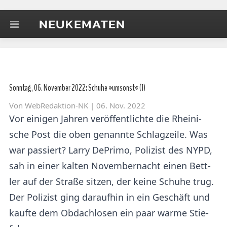
Sonntag, 06. November 2022: Schuhe »umsonst« (1)
Von
WebRedaktion-NK
| 06. Nov. 2022
Vor einigen Jahren ver­öf­fent­lich­te die Rhei­ni­
sche Post die oben ge­nann­te Schlag­zei­le. Was
war pas­siert? Larry De­Pri­mo, Po­li­zist des NYPD,
sah in einer kal­ten No­vem­ber­nacht einen Bett­
ler auf der Stra­ße sit­zen, der keine Schu­he trug.
Der Po­li­zist ging dar­auf­hin in ein Ge­schäft und
kauf­te dem Ob­dach­lo­sen ein paar warme Stie­