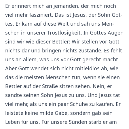
Er er­in­nert mich an je­man­den, der mich noch
viel mehr fas­zi­niert. Das ist Jesus, der Sohn Got­
tes. Er kam auf diese Welt und sah uns Men­
schen in un­se­rer Trost­lo­sig­keit. In Got­tes Augen
sind wir wie die­ser Bett­ler: Wir stellen vor Gott
nichts dar­ und bringen nichts zustande. Es fehlt
uns an allem, was uns vor Gott gerecht macht.
Aber Gott wendet sich nicht mit­leid­los ab, wie
das die meis­ten Men­schen tun, wenn sie einen
Bett­ler auf der Stra­ße sit­zen sehen. Nein, er
sand­te sei­nen Sohn Jesus zu uns. Und Jesus tat
viel mehr, als uns ein paar Schu­he zu kau­fen. Er
leistete keine milde Gabe, son­dern gab sein
Leben für uns. Für un­se­re Sün­den starb er am