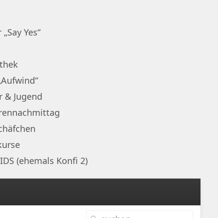
 „Say Yes“
othek
„Aufwind“
r & Jugend
rennachmittag
chäfchen
kurse
IDS (ehemals Konfi 2)