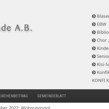
Bläser
EBW
Bibli
Chor 
Kinde
Senio
Kisi-S
Konfi
KONFI K
KIRCHENBEITRAG
GEMEINDEBLATT
mber 2022: Wohnungsnot