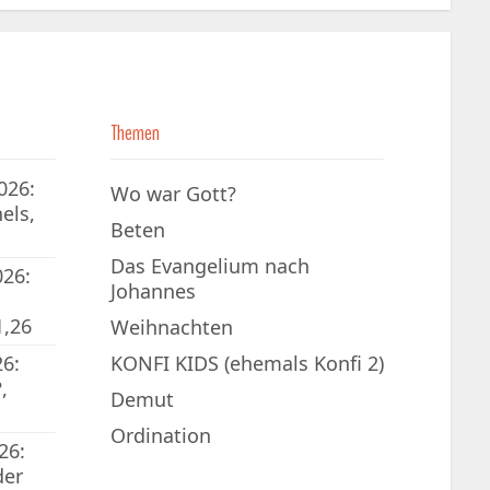
Themen
026:
Wo war Gott?
els,
Beten
Das Evangelium nach
026:
Johannes
1,26
Weihnachten
6:
KONFI KIDS (ehemals Konfi 2)
,
Demut
Ordination
26:
der